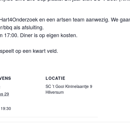
, Hart4Onderzoek en een artsen team aanwezig. We gaan
bbq als afsluiting.
om 17:00. Diner is op eigen kosten.
speelt op een kwart veld.
VENS
LOCATIE
SC ’t Gooi Kininelaantje 9
:
Hilversum
us 29
 19:30