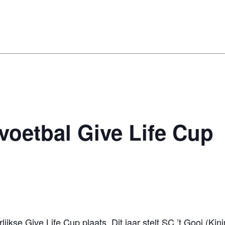
 voetbal Give Life Cup
jkse Give Life Cup plaats. Dit jaar stelt SC ’t Gooi (Kini